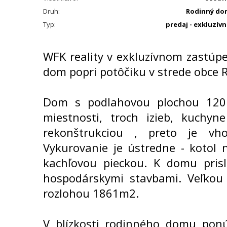
Druh:
Rodinný do
Typ:
predaj - exkluzív
WFK reality v exkluzívnom zastúp
dom popri potôčiku v strede obce 
Dom s podlahovou plochou 120 
miestnosti, troch izieb, kuchyn
rekonštrukciou , preto je vh
Vykurovanie je ústredne - kotol 
kachľovou pieckou. K domu pris
hospodárskymi stavbami. Veľkou
rozlohou 1861m2.
V blízkosti rodinného domu ponú