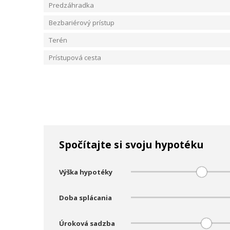
Predzáhradka
Bezbariérový prístup
Terén
Prístupová cesta
Spočítajte si svoju hypotéku
Výška hypotéky
Doba splácania
Úroková sadzba