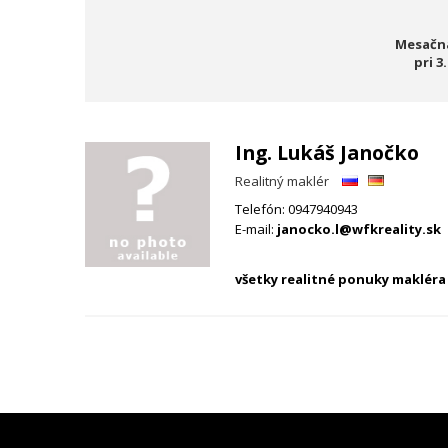
Mesačná
pri
3
Ing. Lukáš Janočko
Realitný maklér
Telefón:
0947940943
E-mail:
janocko.l@wfkreality.sk
všetky realitné ponuky makléra